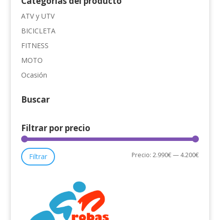
Categorías del producto
7.299,00€.
4.200,00€.
ATV y UTV
BICICLETA
FITNESS
MOTO
Ocasión
Buscar
Filtrar por precio
Precio
Precio
Precio:
2.990€
—
4.200€
Filtrar
mínimo
máxim