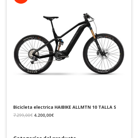
Bicicleta electrica HAIBIKE ALLMTN 10 TALLA S
El
El
7.299,00
€
4.200,00
€
precio
precio
original
actual
era:
es: