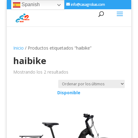
+34 981 810 152
info@casagrobas.com
Spanish
Inicio
/ Productos etiquetados “haibike”
haibike
Ordenado
Mostrando los 2 resultados
por
los
Disponible
últimos