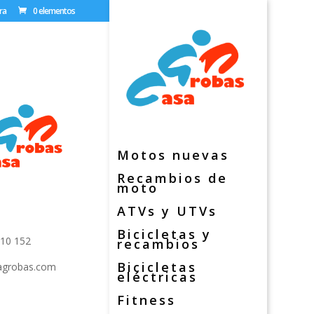
ra
0 elementos
Motos nuevas
Recambios de
moto
ago, 2, 15900
 Coruña)
ATVs y UTVs
Bicicletas y
810 152
recambios
Bicicletas
agrobas.com
eléctricas
Fitness