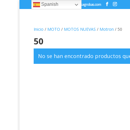
Spanish
+34 981 810 152
info@casagrobas.com
Inicio
/
MOTO
/
MOTOS NUEVAS
/
Motron
/ 50
50
No se han encontrado productos que 