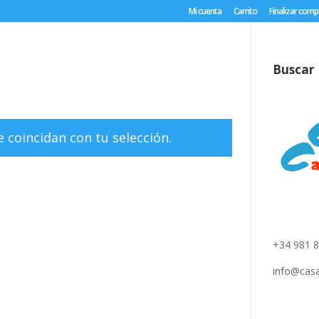
Mi cuenta
Carrito
Finalizar comp
Buscar
coincidan con tu selección.
Rúa Santi
Padrón (A
+34 981 
info@cas